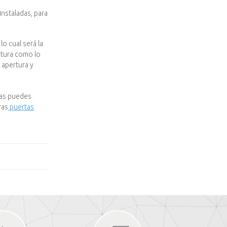
instaladas, para
lo cual será la
rtura como lo
a apertura y
las puedes
ras
puertas