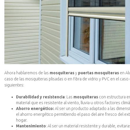
Ahora hablaremos de las
mosquiteras
y
puertas mosquiteras
en Alu
caso de las mosquiteras plisadas o en fibra de vidrio y PVC en el ca
siguientes:
Durabilidad y resistencia
: Las
mosquiteras
con estructura e
material que es resistente al viento, lluvia u otros factores clim
Ahorro energético:
Al ser un producto adaptado a las dimensi
el ahorro energético permitiendo el paso del aire fresco del ex
hogar.
Mantenimiento
: Al ser un material resistente y durable, evita