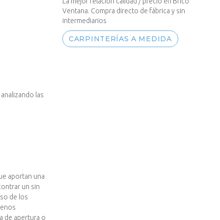
La mejor relación calidad / precio en Brico
Ventana. Compra directo de fábrica y sin
intermediarios
CARPINTERÍAS A MEDIDA
 analizando las
ue aportan una
ontrar un sin
so de los
menos
a de apertura o