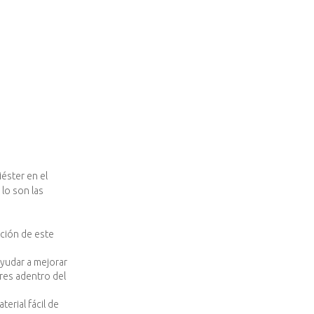
iéster en el
lo son las
ición de este
ayudar a mejorar
ores adentro del
erial fácil de