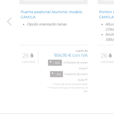
elo
Puerta peatonal Aluminio modelo
Portón 
CAMILA
CAMILA
Opción orientación lamas
Altur
220c
Anchu
500c
Motor
Opció
partir de
a partir de
26
26
Corre
n IVA
856,95 € con IVA
color(es)
color(es)
 € con
973,80 € con
- 12%
IVA *
IVA *
€ con
940,91 € con
- 9%
IVA **
IVA **
omendado
* Precio de venta recomendado
ltimos 30
** Precio más bajo en los últimos 30
días
días