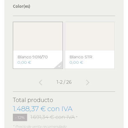
Color(es)
Blanco 9016/70
Blanco STR
Gri
701
0,00 €
0,00 €
0,0
1-2 / 26
Total producto
1.488,37 € con IVA
1.691,34 € con IVA
- 12%
*
* Precio de venta recomendado