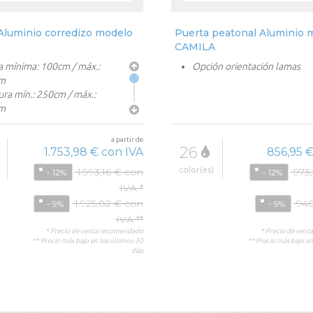
Aluminio corredizo modelo
Puerta peatonal Aluminio 
CAMILA
a mínima: 100cm / máx.:
Opción orientación lamas
m
ra mín.: 250cm / máx.:
m
ización opcional
n orientación lamas
a partir de
26
dero 2V posible
1.753,98 € con IVA
856,95 €
color(es)
1.993,16 € con
973
- 12%
- 12%
IVA *
1.925,82 € con
940
- 9%
- 9%
IVA **
* Precio de venta recomendado
* Precio de ven
** Precio más bajo en los últimos 30
** Precio más bajo en
días