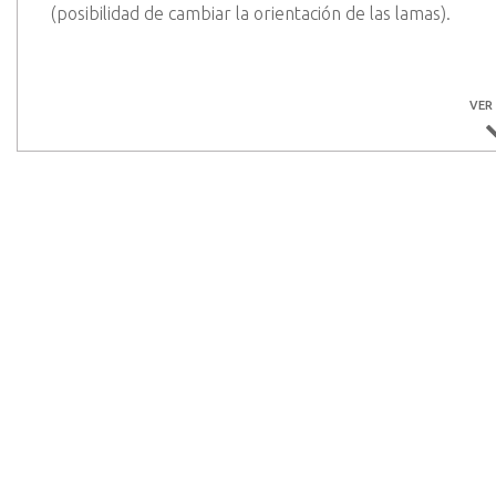
(posibilidad de cambiar la orientación de las lamas).
Configuración
VER
Elige el color deseado en el bloque del configurador entr
Puedes elegir este modelo de portón con lamas horizontal
hojas desiguales, puedes seleccionar esta opción en el b
Para más confort, puedes agregar una motorización de i
Para más opciones, te invitamos a consultar la categoría
Normas
Qualicoat Seaside