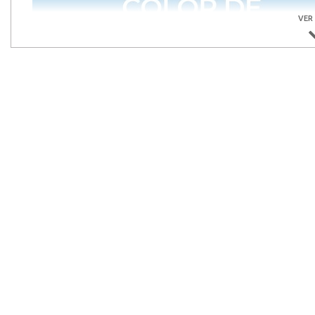
VER
La
Puerta Mosquitera practicable
cuenta con una bisag
puerta.