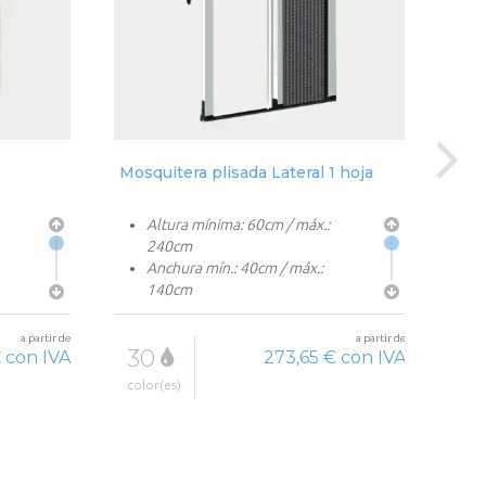
Mosquitera plisada Lateral 1 hoja
Mosq
Altura mínima: 60cm / máx.:
240cm
Anchura mín.: 40cm / máx.:
140cm
Red en poliéster
a partir de
a partir de
30
3
 con IVA
273,65 € con IVA
color(es)
colo