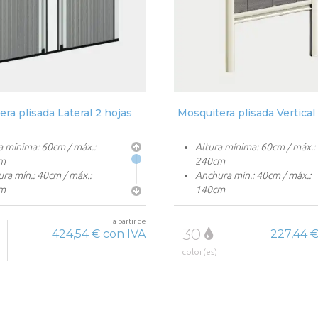
ra plisada Lateral 2 hojas
Mosquitera plisada Vertical
a mínima: 60cm / máx.:
Altura mínima: 60cm / máx.:
m
240cm
ra mín.: 40cm / máx.:
Anchura mín.: 40cm / máx.:
m
140cm
n poliéster
Red en poliéster
a partir de
30
424,54 € con IVA
227,44 €
color(es)