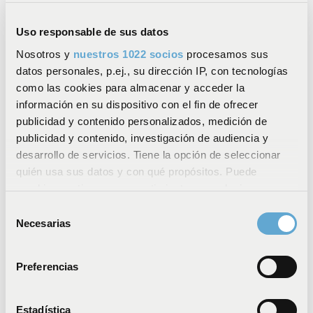
Tirante izquierdo
Tirante derecho
Control técnico
Uso responsable de sus datos
Una vez que el pedido haya sido pagado, uno de
Nosotros y
nuestros 1022 socios
procesamos sus
nuestros asesores te llamará para realizar el control
datos personales, p.ej., su dirección IP, con tecnologías
técnico.
Este punto permite verificar la información del pedido
como las cookies para almacenar y acceder la
Vista interior
Vista interior
(dimensiones, tipo de instalación, accesorios y opciones,
información en su dispositivo con el fin de ofrecer
etc.). Si se ha cometido un error en el pedido, el asesor
publicidad y contenido personalizados, medición de
podrá corregirlo.
publicidad y contenido, investigación de audiencia y
Este paso es sistemático, llamamos al 100% de nuestros
Color(es)
desarrollo de servicios. Tiene la opción de seleccionar
clientes.
quién usa sus datos y con qué propósitos. Puede
Atención: Algunas imágenes del producto pueden
cambiar o retirar su consentimiento en cualquier
contener opciones para elegir en los accesorios.
momento desde la Declaración de cookies o clicando en
Selección
el Menú de consentimiento.
Necesarias
de
consentimiento
Si lo permite, también quisiéramos:
Preferencias
Blanco 9016/70
B
Recopilar información sobre su ubicación
0,00 €
0
geográfica que puede tener una precisión de varios
metros
Estadística