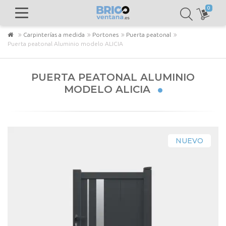
0
Carpinterías a medida
Portones
Puerta peatonal
Puerta peatonal Aluminio modelo ALICIA
PUERTA PEATONAL ALUMINIO
MODELO ALICIA
NUEVO
NUEVO