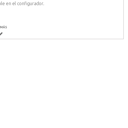
ble en el configurador.
 MÁS
e las múltiples posibilidades.
n de una docena de decoraciones disponibles que se
 Accesorios de configurador.