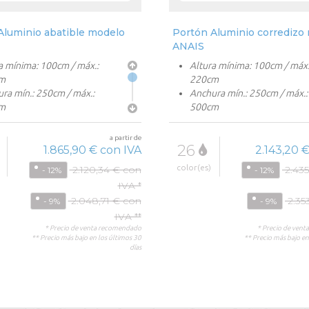
Aluminio abatible modelo
Portón Aluminio corredizo
ANAIS
a mínima: 100cm / máx.:
Altura mínima: 100cm / máx.
m
220cm
ra mín.: 250cm / máx.:
Anchura mín.: 250cm / máx.:
m
500cm
ización opcional
Motorización opcional
 horizontales
Lamas horizontales
a partir de
26
 decorativa a elegir
Forja decorativa a elegir
1.865,90 € con IVA
2.143,20 
color(es)
2.120,34 € con
2.435
- 12%
- 12%
IVA *
2.048,71 € con
2.35
- 9%
- 9%
IVA **
* Precio de venta recomendado
* Precio de ven
** Precio más bajo en los últimos 30
** Precio más bajo en
días