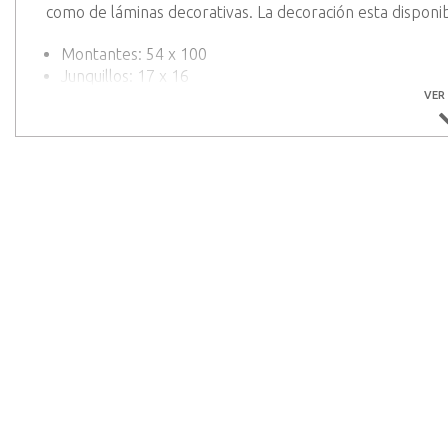
como de láminas decorativas. La decoración esta disponi
Montantes: 54 x 100
Junquillos: 17 x 16
Travesaño final: 36 x 90
VER
Travesaño relleno: 24 x 89
Junquillos lámina: 16 x 16
Lama relleno: 206 x 16
Configuración
Elige el color deseado en el bloque del configurador entr
Elige la decoración de tu preferencia entre una selecció
adapte mejor a tus necesidades.
Para más opciones, te invitamos a consultar la categoría