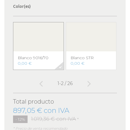
Color(es)
Blanco 9016/70
Blanco STR
Gri
701
0,00 €
0,00 €
0,0
1-2 / 26
Total producto
897,05 € con IVA
1.019,36 € con IVA
- 12%
*
* Precio de venta recomendado