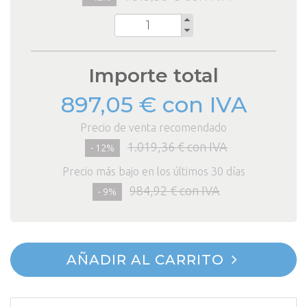
Cantidad
Importe total
897,05 € con IVA
Precio de venta recomendado
1.019,36 € con IVA
- 12%
Precio más bajo en los últimos 30 días
984,92 € con IVA
- 9%
AÑADIR AL CARRITO