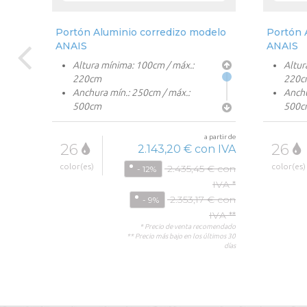
lo
Portón Aluminio corredizo modelo
Portón 
ANAIS
ANAIS
Altura mínima: 100cm / máx.:
Altur
220cm
220c
Anchura mín.: 250cm / máx.:
Anchu
500cm
500c
Motorización opcional
Motor
Lamas horizontales
Lamas
partir de
a partir de
26
26
Forja decorativa a elegir
Forja
n IVA
2.143,20 € con IVA
color(es)
color(es)
€ con
2.435,45 € con
- 12%
IVA *
IVA *
€ con
2.353,17 € con
- 9%
IVA **
IVA **
omendado
* Precio de venta recomendado
ltimos 30
** Precio más bajo en los últimos 30
días
días