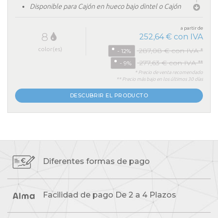
Disponible para Cajón en hueco bajo dintel o Cajón
persiana colocación sobrepuesto en exterior
a partir de
8
252,64 € con IVA
color(es)
287,08 € con IVA *
- 12%
277,63 € con IVA **
- 9%
* Precio de venta recomendado
** Precio más bajo en los últimos 30 días
DESCUBRIR EL PRODUCTO
Diferentes formas
de pago
Facilidad de pago
De 2 a 4 Plazos