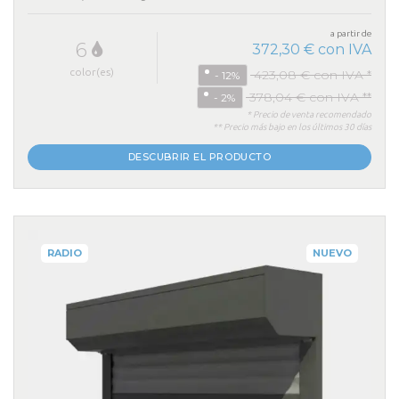
a partir de
6
372,30 € con IVA
color(es)
423,08 € con IVA *
- 12%
378,04 € con IVA **
- 2%
* Precio de venta recomendado
** Precio más bajo en los últimos 30 días
DESCUBRIR EL PRODUCTO
RADIO
NUEVO