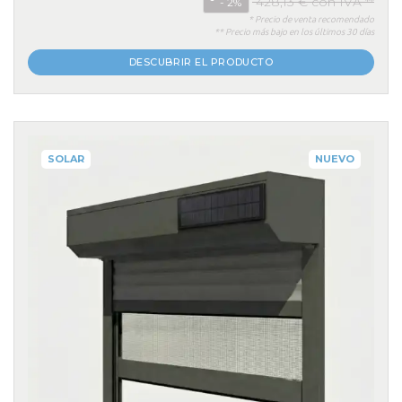
428,13 € con IVA **
- 2%
* Precio de venta recomendado
** Precio más bajo en los últimos 30 días
DESCUBRIR EL PRODUCTO
SOLAR
NUEVO