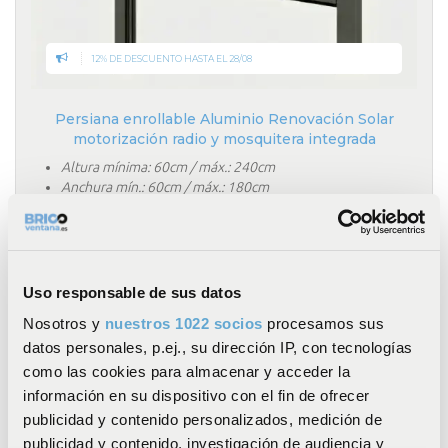
12% DE DESCUENTO HASTA EL 28/08
Persiana enrollable Aluminio Renovación Solar
motorización radio y mosquitera integrada
Altura mínima: 60cm / máx.: 240cm
Anchura mín.: 60cm / máx.: 180cm
Mosquitera integrada
Motorización radio Solar
a partir de
6
615,68 € con IVA
Uso responsable de sus datos
color(es)
699,65 € con IVA *
- 12%
Nosotros y
nuestros 1022 socios
procesamos sus
625,17 € con IVA **
- 2%
datos personales, p.ej., su dirección IP, con tecnologías
* Precio de venta recomendado
como las cookies para almacenar y acceder la
** Precio más bajo en los últimos 30 días
información en su dispositivo con el fin de ofrecer
DESCUBRIR EL PRODUCTO
publicidad y contenido personalizados, medición de
publicidad y contenido, investigación de audiencia y