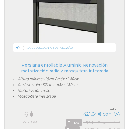
12% DE DESCUENTO HASTA EL 28/08
Persiana enrollable Aluminio Renovación
motorización radio y mosquitera integrada
Altura mínima: 60cm / máx.: 240cm
Anchura mín.: 57cm / máx.: 180cm
Motorización radio
Mosquitera integrada
a partir de
6
421,64 € con IVA
color(es)
479,14 € con IVA *
- 12%