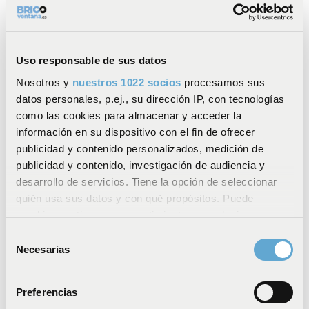
Uso responsable de sus datos
Nosotros y
nuestros 1022 socios
procesamos sus
datos personales, p.ej., su dirección IP, con tecnologías
como las cookies para almacenar y acceder la
información en su dispositivo con el fin de ofrecer
publicidad y contenido personalizados, medición de
publicidad y contenido, investigación de audiencia y
desarrollo de servicios. Tiene la opción de seleccionar
quién usa sus datos y con qué propósitos. Puede
cambiar o retirar su consentimiento en cualquier
14% DE DESCUENTO HASTA EL 28/08
momento desde la Declaración de cookies o clicando en
Selección
el Menú de consentimiento.
Necesarias
de
consentimiento
Puerta de servicio PVC rellena 2 hojas apertura
Si lo permite, también quisiéramos:
practicable
Preferencias
Recopilar información sobre su ubicación
Altura mínima: 155cm / máx.: 245cm