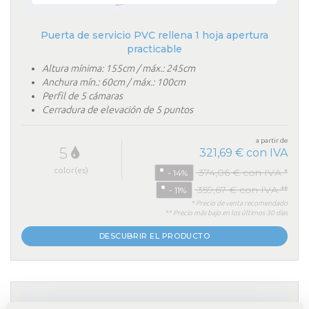
Puerta de servicio PVC rellena 1 hoja apertura
practicable
Altura mínima: 155cm / máx.: 245cm
Anchura mín.: 60cm / máx.: 100cm
Perfil de 5 cámaras
Cerradura de elevación de 5 puntos
a partir de
5
321,69 € con IVA
color(es)
374,06 € con IVA *
- 14%
359,67 € con IVA **
- 11%
* Precio de venta recomendado
** Precio más bajo en los últimos 30 días
DESCUBRIR EL PRODUCTO