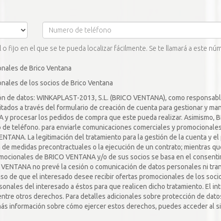
o fijo en el que se te pueda localizar fácilmente. Se te llamará a este nú
onales de Brico Ventana
onales de los socios de Brico Ventana
ón de datos: WINKAPLAST-2013, S.L. (BRICO VENTANA), como responsable 
itados a través del formulario de creación de cuenta para gestionar y ma
 y procesar los pedidos de compra que este pueda realizar. Asimismo, 
 de teléfono. para enviarle comunicaciones comerciales y promocionales 
TANA. La legitimación del tratamiento para la gestión de la cuenta y e
n de medidas precontractuales o la ejecución de un contrato; mientras q
mocionales de BRICO VENTANA y/o de sus socios se basa en el consentim
 VENTANA no prevé la cesión o comunicación de datos personales ni tran
caso de que el interesado desee recibir ofertas promocionales de los s
nales del interesado a éstos para que realicen dicho tratamiento. El in
, entre otros derechos. Para detalles adicionales sobre protección de dat
ás información sobre cómo ejercer estos derechos, puedes acceder al si