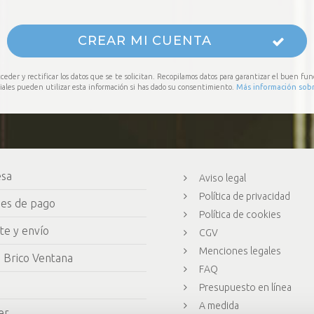
CREAR MI CUENTA
der y rectificar los datos que se te solicitan. Recopilamos datos para garantizar el buen fun
ciales pueden utilizar esta información si has dado su consentimiento.
Más información sobr
esa
Aviso legal
Política de privacidad
nes de pago
Política de cookies
te y envío
CGV
Menciones legales
 Brico Ventana
FAQ
Presupuesto en línea
A medida
er