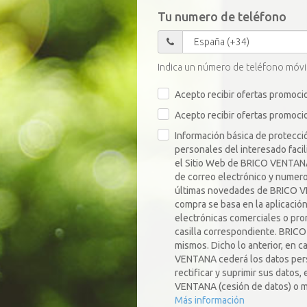
fiscal)
Tu numero de teléfono
Indica un número de teléfono móvil 
Acepto recibir ofertas promoci
Acepto recibir ofertas promoci
Información básica de protecci
personales del interesado facil
el Sitio Web de BRICO VENTANA
de correo electrónico y numero
últimas novedades de BRICO VEN
compra se basa en la aplicació
electrónicas comerciales o pro
casilla correspondiente. BRICO
mismos. Dicho lo anterior, en 
VENTANA cederá los datos perso
rectificar y suprimir sus datos
VENTANA (cesión de datos) o m
Más información