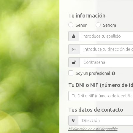
Tu información
Tratamiento
Señor
Señora
Introduce
tu
apellido
Introduce
tu
dirección
Contraseña
de
correo
Soy un profesional
electrónico
Tu DNI o NIF (número de id
Tu
DNI
o
Tus datos de contacto
NIF
(número
Dirección
de
identificación
Mi dirección no está disponible