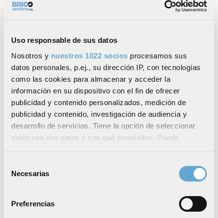
Uso responsable de sus datos
Nosotros y
nuestros 1022 socios
procesamos sus
datos personales, p.ej., su dirección IP, con tecnologías
como las cookies para almacenar y acceder la
información en su dispositivo con el fin de ofrecer
publicidad y contenido personalizados, medición de
publicidad y contenido, investigación de audiencia y
desarrollo de servicios. Tiene la opción de seleccionar
quién usa sus datos y con qué propósitos. Puede
cambiar o retirar su consentimiento en cualquier
momento desde la Declaración de cookies o clicando en
Selección
Perfil en H PVC (1 metro)
el Menú de consentimiento.
Necesarias
de
consentimiento
Precio por metro lineal
Si lo permite, también quisiéramos:
Preferencias
Recopilar información sobre su ubicación