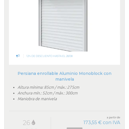
12% DE DESCUENTO HASTA EL 28/08
Persiana enrollable Aluminio Monoblock con
manivela
Altura mínima: 85cm / máx.: 275cm
Anchura mín.: 52cm / máx.: 300cm
Maniobra de manivela
a partir de
26
173,55 € con IVA