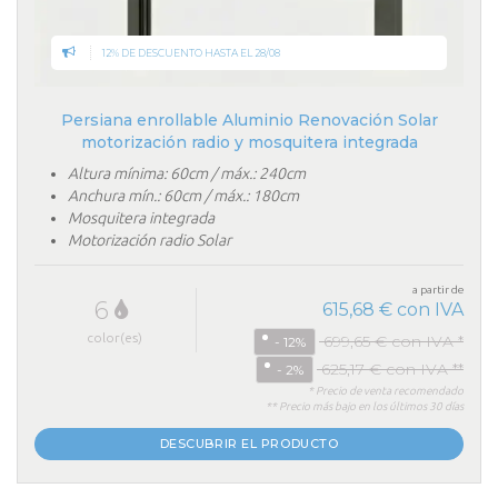
12% DE DESCUENTO HASTA EL 28/08
Persiana enrollable Aluminio Renovación Solar
motorización radio y mosquitera integrada
Altura mínima: 60cm / máx.: 240cm
Anchura mín.: 60cm / máx.: 180cm
Mosquitera integrada
Motorización radio Solar
a partir de
6
615,68 € con IVA
color(es)
699,65 € con IVA *
- 12%
625,17 € con IVA **
- 2%
* Precio de venta recomendado
** Precio más bajo en los últimos 30 días
DESCUBRIR EL PRODUCTO