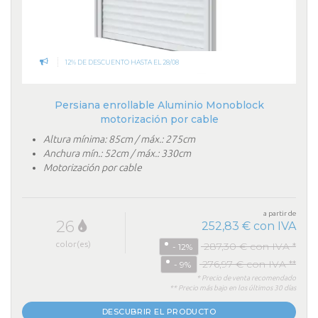
12% DE DESCUENTO HASTA EL 28/08
Persiana enrollable Aluminio Monoblock
motorización por cable
Altura mínima: 85cm / máx.: 275cm
Anchura mín.: 52cm / máx.: 330cm
Motorización por cable
a partir de
26
252,83 € con IVA
color(es)
287,30 € con IVA *
- 12%
276,97 € con IVA **
- 9%
* Precio de venta recomendado
** Precio más bajo en los últimos 30 días
DESCUBRIR EL PRODUCTO