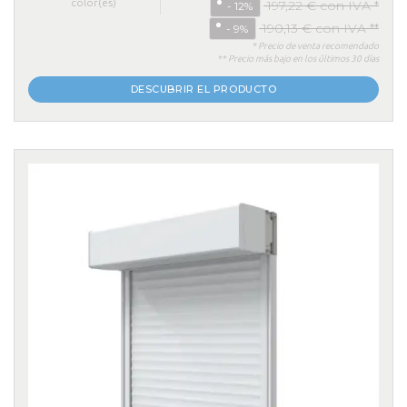
color(es)
197,22 € con IVA *
- 12%
190,13 € con IVA **
- 9%
* Precio de venta recomendado
** Precio más bajo en los últimos 30 días
DESCUBRIR EL PRODUCTO