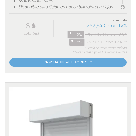
Motorización radio
Disponible para Cajón en hueco bajo dintel o Cajón
persiana colocación sobrepuesto en exterior
a partir de
8
252,64 € con IVA
color(es)
287,08 € con IVA *
- 12%
277,63 € con IVA **
- 9%
* Precio de venta recomendado
** Precio más bajo en los últimos 30 días
DESCUBRIR EL PRODUCTO