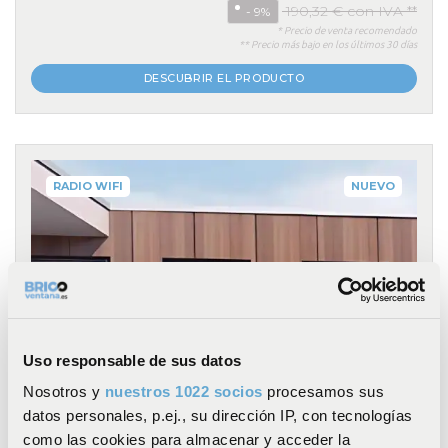
190,32 € con IVA **
- 9%
* Precio de venta recomendado
** Precio más bajo en los últimos 30 días
DESCUBRIR EL PRODUCTO
RADIO WIFI
NUEVO
Uso responsable de sus datos
Nosotros y
nuestros 1022 socios
procesamos sus
datos personales, p.ej., su dirección IP, con tecnologías
como las cookies para almacenar y acceder la