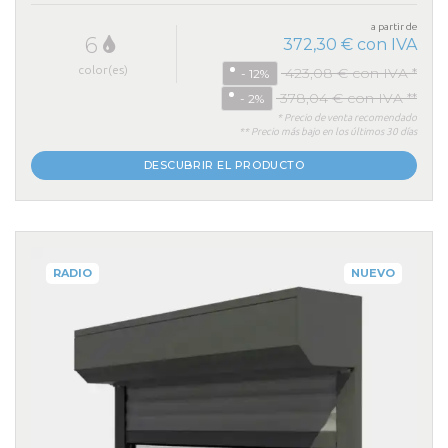
a partir de
6
372,30 € con IVA
color(es)
423,08 € con IVA *
- 12%
378,04 € con IVA **
- 2%
* Precio de venta recomendado
** Precio más bajo en los últimos 30 días
DESCUBRIR EL PRODUCTO
RADIO
NUEVO