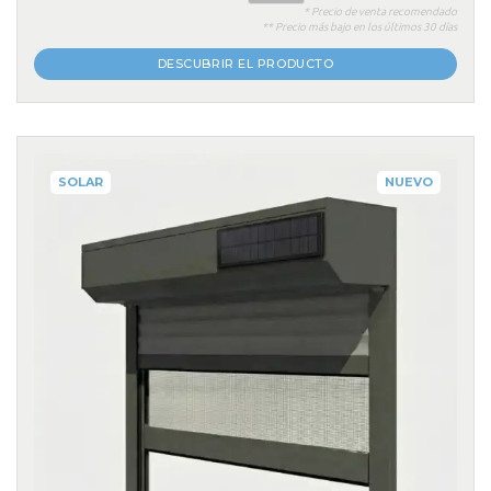
* Precio de venta recomendado
** Precio más bajo en los últimos 30 días
DESCUBRIR EL PRODUCTO
SOLAR
NUEVO