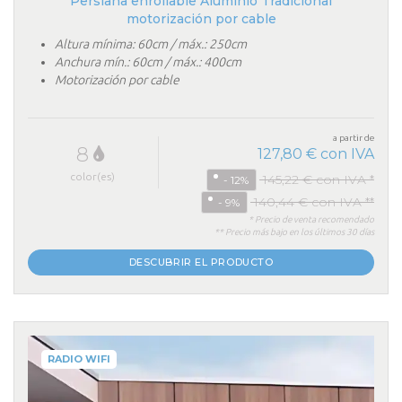
Persiana enrollable Aluminio Tradicional
motorización por cable
Altura mínima: 60cm / máx.: 250cm
Anchura mín.: 60cm / máx.: 400cm
Motorización por cable
a partir de
8
127,80 € con IVA
color(es)
145,22 € con IVA *
- 12%
140,44 € con IVA **
- 9%
* Precio de venta recomendado
** Precio más bajo en los últimos 30 días
DESCUBRIR EL PRODUCTO
RADIO WIFI