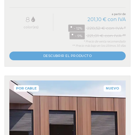
a partir de
8
201,10 € con IVA
color(es)
228,52 € con IVA *
- 12%
221,01 € con IVA **
- 9%
* Precio de venta recomendado
** Precio más bajo en los últimos 30 días
DESCUBRIR EL PRODUCTO
POR CABLE
NUEVO