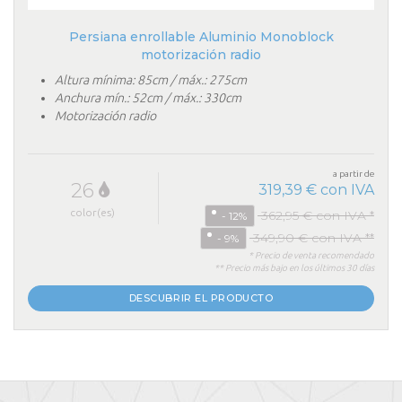
Persiana enrollable Aluminio Monoblock
motorización radio
Altura mínima: 85cm / máx.: 275cm
Anchura mín.: 52cm / máx.: 330cm
Motorización radio
a partir de
26
319,39 € con IVA
color(es)
362,95 € con IVA *
- 12%
349,90 € con IVA **
- 9%
* Precio de venta recomendado
** Precio más bajo en los últimos 30 días
DESCUBRIR EL PRODUCTO