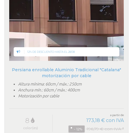
12% DE DESCUENTO HASTA EL 28/08
Persiana enrollable Aluminio Tradicional "Catalana"
motorización por cable
Altura mínima: 60cm / máx.: 250cm
Anchura mín.: 60cm / máx.: 400cm
Motorización por cable
a partir de
8
173,18 € con IVA
color(es)
196,79 € con IVA *
- 12%