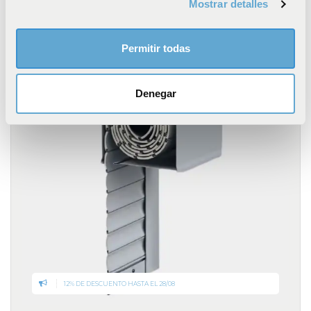
Mostrar detalles
sección de datos
. Puede cambiar o retirar su
consentimiento en cualquier momento en la Declaración
de cookies.
Permitir todas
POR CABLE
Las cookies de este sitio web se usan para personalizar
el contenido y los anuncios, ofrecer funciones de redes
Denegar
sociales y analizar el tráfico. Además, compartimos
información sobre el uso que haga del sitio web con
nuestros partners de redes sociales, publicidad y análisis
web, quienes pueden combinarla con otra información
que les haya proporcionado o que hayan recopilado a
partir del uso que haya hecho de sus servicios.
12% DE DESCUENTO HASTA EL 28/08