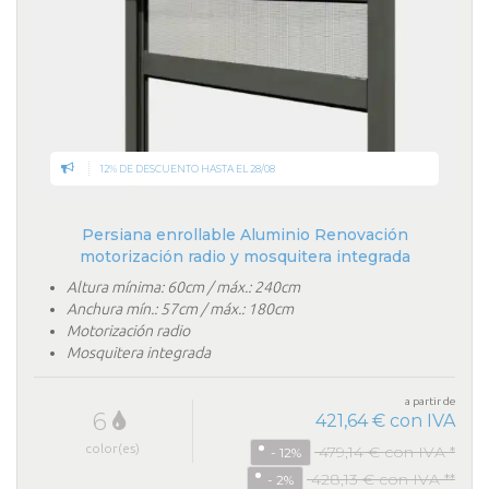
12% DE DESCUENTO HASTA EL 28/08
Persiana enrollable Aluminio Renovación
motorización radio y mosquitera integrada
Altura mínima: 60cm / máx.: 240cm
Anchura mín.: 57cm / máx.: 180cm
Motorización radio
Mosquitera integrada
a partir de
6
421,64 € con IVA
color(es)
479,14 € con IVA *
- 12%
428,13 € con IVA **
- 2%